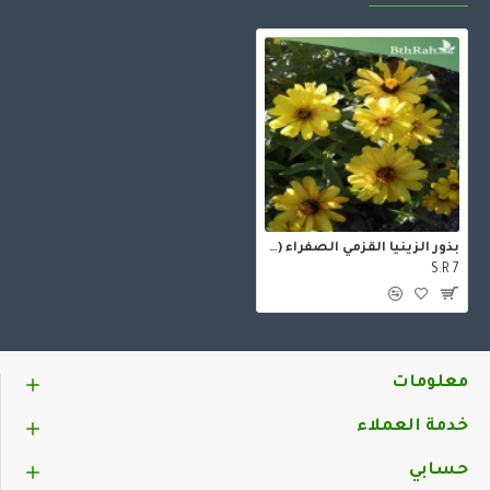
بذور الزينيا القزمي الصفراء (zinniz angustifolia)
S.R 7
معلومات
خدمة العملاء
حسابي