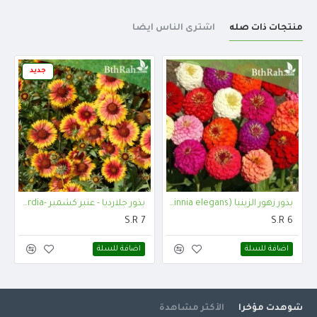
منتجات ذات صله
اشترى الناس أيضا
جديد
بذور زهور الزينيا (Zinnia elegans)
بذور جلارديا - عنبر كشمير -Gaillardia
S.R 7
S.R 6
اضافة للسلة
اضافة للسلة
شوهدت مؤخرا
الأكثر مشاهدة