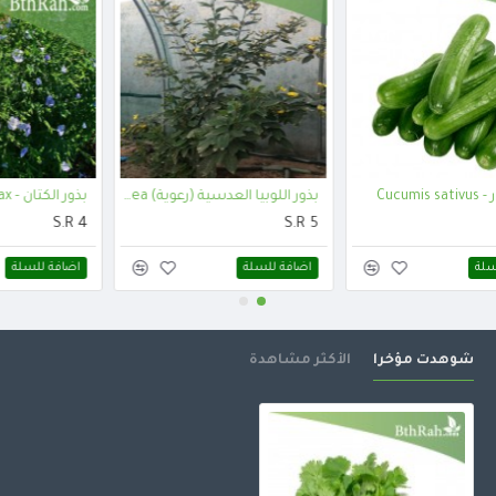
بذور الخيار - Cucumis sativus
بذور اللوبيا العدسية (رعوية) Begun pea
S.R 5
S.R 7
اضافة للسلة
اضافة للسلة
شوهدت مؤخرا
الأكثر مشاهدة