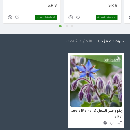
S.R 8
S.R 8
اضافة للسلة
اضافة للسلة
شوهدت مؤخرا
الأكثر مشاهدة
بذور خبز النحل (Borago officinalis)
S.R 7