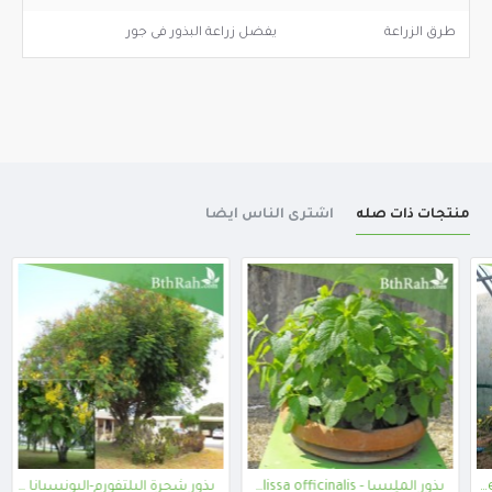
طرق الزراعة
يفضل زراعة البذور فى جور
منتجات ذات صله
اشترى الناس أيضا
Begun
بذور الملِيسا - Melissa officinalis
بذور شجرة البلتفورم-البونسيانا الصفراء- Peltophorum Pterocarpum