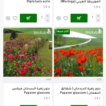
المورينقا العربي (Moringa)
Diplotaxis acris
S.R 9
S.R 6
أكثر مبيعاً
3000
3000
بذور زهرة الديدحان ( شقائق
بذور زهرة الديدحان ميكس
النعمان ) Papaver glaucum
Papaver glaucum
S.R 7
S.R 7