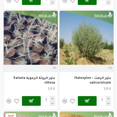
100
200
بذور الرمث - Haloxylon
بذور الروثة الرعوية Salsola
villosa
salicornicum
S.R 6
S.R 6
جديد