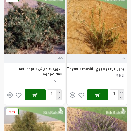
200
50
بذور الزعتر البري Thymus musilii
بذور العكرش Aeluropus
lagopoides
S.R 8
S.R 5
جديد