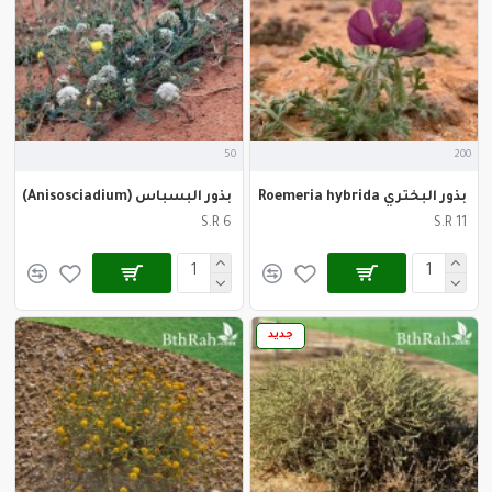
50
200
بذور البختري Roemeria hybrida
بذور البسباس (Anisosciadium)
S.R 6
S.R 11
جديد