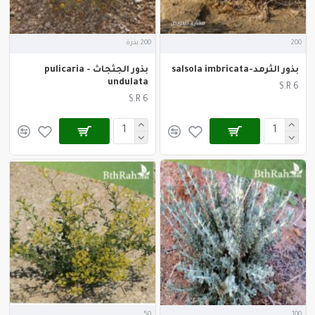
200
200 بذرة
بذور الثرمد-salsola imbricata
بذور الجثجاث - pulicaria
undulata
S.R 6
S.R 6
50
100