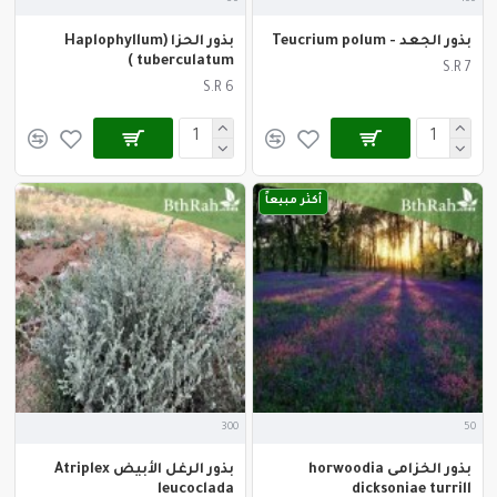
بذور الجعد - Teucrium polum
بذور الحزا (Haplophyllum
tuberculatum )
S.R 7
S.R 6
أكثر مبيعاً
300
50
بذور الخزامى horwoodia
بذور الرغل الأبيض Atriplex
leucoclada
dicksoniae turrill