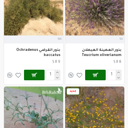
100
50
بذور العهينة العيهلان
بذور القرضي Ochradenus
baccatus
Teucrium oliverianum
S.R 9
S.R 8
جديد