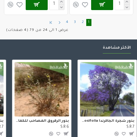
4
3
2
1
عرض 1 الى 24 من 79 (4 صفحات)
الأكثر مشاهدة
بذور شجرة الجاكرندا Jacaranda mimosifolia
بذور الرقروق المصاحب للكمأة ( الفقع ) Helianthemum
S.R 6
S.R 7