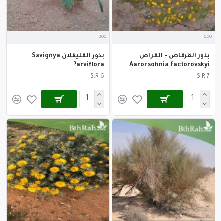
200
500
بذور القرقاص - القراص
بذور القليقلان Savignya
Parviflora
Aaronsohnia factorovskyi
S.R 6
S.R 7