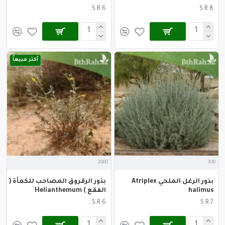
S.R 6
S.R 8
أكثر مبيعاً
2000
300
بذور الرغل الملحي Atriplex
بذور الرقروق المصاحب للكمأة (
halimus
الفقع ) Helianthemum
S.R 6
S.R 7