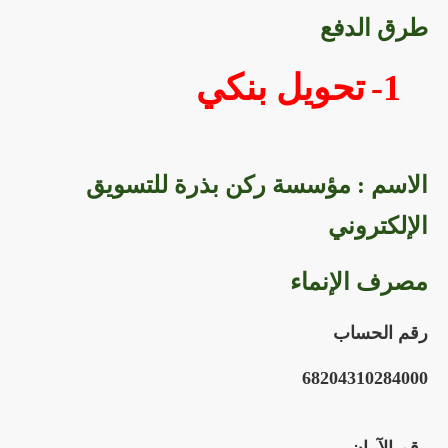
طرق الدفع
1-
تحويل بنكي
الاسم : مؤسسة ركن بذرة للتسويق
الإلكتروني
مصرف الإنماء
رقم الحساب
68204310284000