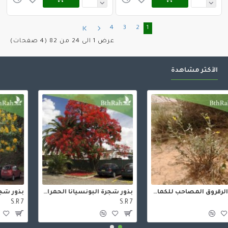
4
3
2
1
عرض 1 الى 24 من 82 (4 صفحات)
الأكثر مشاهدة
بذور شجرة الجاكرندا Jacaranda mimosifolia
بذور الرقروق المصاحب للكمأة ( الفقع ) Helianthemum
S.R 6
S.R 7