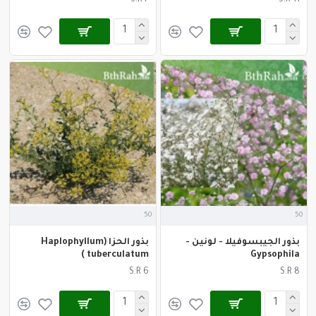
S.R 7
S.R 11
50
50
بذور الجيبسوفيلا - لونين -
بذور الحزا (Haplophyllum
tuberculatum )
Gypsophila
S.R 6
S.R 8