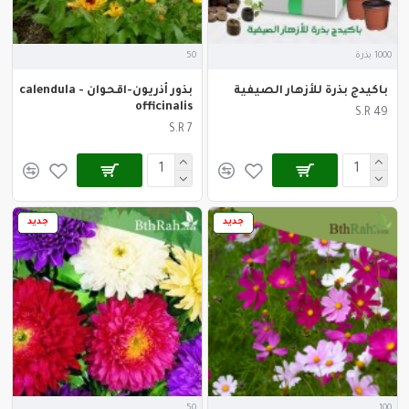
1000 بذرة
50
باكيدج بذرة للأزهار الصيفية
بذور أذريون-اقحوان - calendula
officinalis
S.R 49
S.R 7
جديد
جديد
50
100