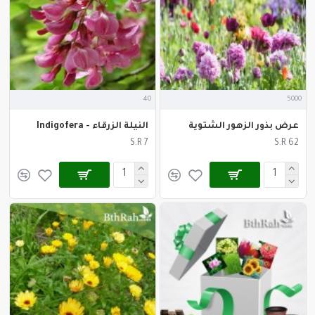
40
5000
عرض بذور الزهور الشتوية
النيلة الزرقاء - Indigofera
S.R 7
S.R 62