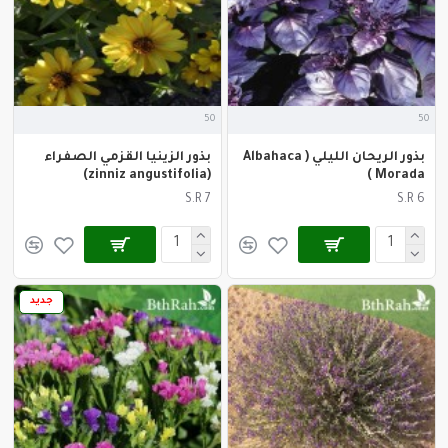
50
50
بذور الريحان الليلي ( ‏Albahaca
بذور الزينيا القزمي الصفراء
(zinniz angustifolia)
Morada )
S.R 7
S.R 6
جديد