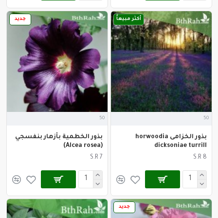
أكثر مبيعاً
جديد
50
50
بذور الخزامى horwoodia
بذور الخطمية بأزهار بنفسجي
(Alcea rosea)
dicksoniae turrill
S.R 7
S.R 8
جديد