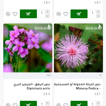
S.R 7
S.R 7
2000
50
بذور النبتة الخجولة أو المستحية
بذور اليهق- الجرجير البري
Diplotaxis acris
- Mimosa Pudica
S.R 9
S.R 7