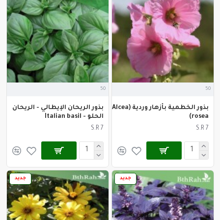
50
50
بذور الخطمية بأزهار وردية (Alcea
بذور الريحان الإيطالي - الريحان
rosea)
الحلو - Italian basil
S.R 7
S.R 7
جديد
جديد