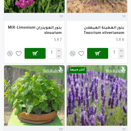
50
50
بذور العهينة العيهلان
بذور العويذران MIX-Limonium
sinuatum
Teucrium oliverianum
S.R 7
S.R 8
أكثر مبيعاً
100
50