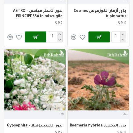
بذور أزهار الكوزموس Cosmos
بذور الأستر ميكس - ASTRO
PRINCIPESSA in miscuglio
bipinnatus
S.R 7
S.R 6
50
200
بذور البختري Roemeria hybrida
بذور الجيبسوفيلا - Gypsophila