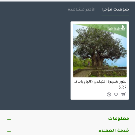
شوهدت مؤخرا
الأكثر مشاهدة
بذور شجرة التبلدي (الباوباب) Adansonia
S.R 7
معلومات
خدمة العملاء