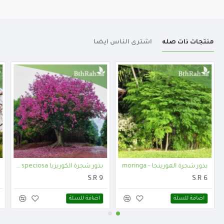
منتجات ذات صله
اشترى الناس أيضا
بذور شجرة المورينجا - moringa
بذور شجرة الكوريزيا Chorisia speciosa
S.R 9
S.R 6
اضافة للسلة
اضافة للسلة