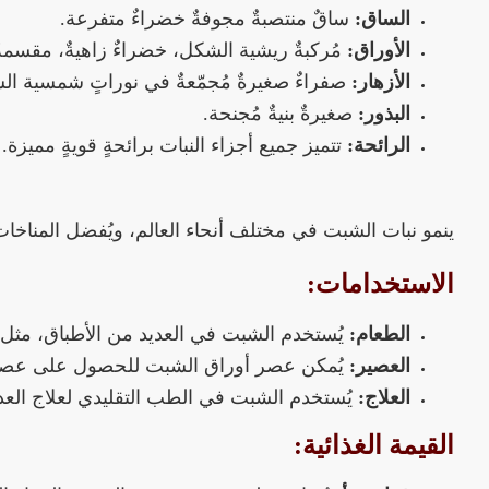
الساق:
ساقٌ منتصبةٌ مجوفةٌ خضراءٌ متفرعة.
الأوراق:
مُركبةٌ ريشية الشكل، خضراءٌ زاهيةٌ، مقسمةٌ 
الأزهار:
صفراءٌ صغيرةٌ مُجمّعةٌ في نوراتٍ شمسية ال
البذور:
صغيرةٌ بنيةٌ مُجنحة.
الرائحة:
تتميز جميع أجزاء النبات برائحةٍ قويةٍ مميزة.
ينمو نبات الشبت في مختلف أنحاء العالم، ويُفضل المناخات
الاستخدامات:
الطعام:
يُستخدم الشبت في العديد من الأطباق، مثل:
العصير:
يُمكن عصر أوراق الشبت للحصول على عصير غن
العلاج:
يُستخدم الشبت في الطب التقليدي لعلاج الع
القيمة الغذائية: