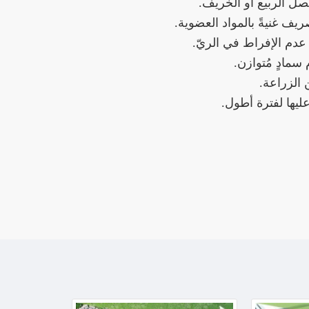
 الربيع أو الخريف.
يف غنيةً بالمواد العضوية.
عدم الإفراط في الريّ.
مادٍ مُتوازن.
يها لفترة أطول.