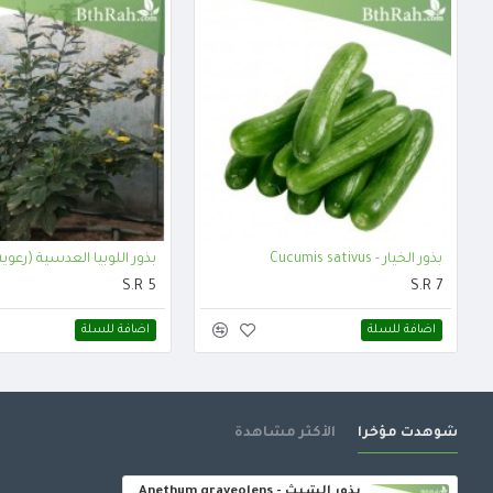
بذور الخيار - Cucumis sativus
بذور اللوبيا العدسية (رعوية) gun pea
S.R 5
S.R 7
اضافة للسلة
اضافة للسلة
شوهدت مؤخرا
الأكثر مشاهدة
بذور الشبث - Anethum graveolens