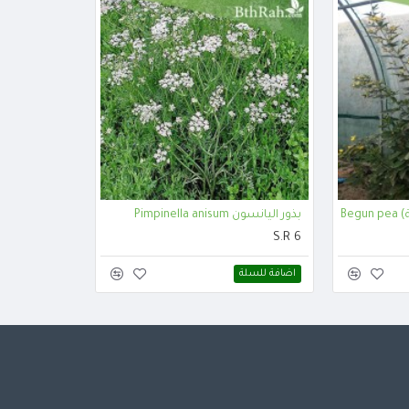
Be
بذور اليانسون Pimpinella anisum
S.R 6
اضافة للسلة