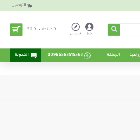
التوصيل
0 منتجات - S.R 0
دخول
تسجيل
00966583515563
اعية
الجملة
المدونة