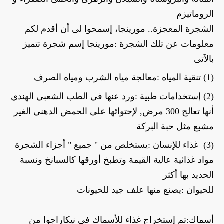
الروماتيزم
الشجرة المعجزة.. مورينجا، إسمحوا لى أن أقدم لكم 
معلومات عن تلك الشجرة :مورينجا إسم شجرة تتميز 
بالآتى
(1) تنقية المياه :معالجة مياه الشرب ومياه الصرف
(2) إستخدامات طبية :ورد عنها في الطب الشعبي الهندي 
أنها تعالج 300 مرض, لإحتوائها على الحمض الدهني الغير 
مشبع مثل حبة البركة
(3)  غذاء للإنسان :يستخلص من " جميع " أجزاء الشجرة 
مواد غذائية عالية القيمة وتطبخ أورقها كالسبانخ ونسبة 
الحديد بها أكثر
للحيوان :يصنع منها علف جيد للحيونات
أسماك:تم إستخراج غذاء للأسماك في نيكاراجوا من 