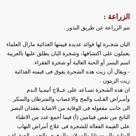
الزراعة :
تتم الزراعة عن طريق البذور .
البان شجـرة لها فوائد عديدة قيمتها الغذائية مازال العلماء 
يعملون على اكتشافها، وشجرة البان يطلق عليها بالعربية 
اسم اليسر أو الحبة الغالية أو شجرة الفقراء.
- ويقال أن زيت هذه الشجرة يفوق فى قيمته الغذائية 
زيت الزيتون .
ان هذه الشجرة تسـاعد على عــلاج أنيمـيا الـدم 
وأمـراض القـلب والمخ والاعصاب والسرطان والسكر 
الى جانب مفعوله فى الوقاية من الاصابة بفقدان البصر 
الناتج من نقص فيتامين (أ) فيما أجمع عدد من الاطباء 
على القيمة الفعالة للشجرة فى علاج أمراض التهاب 
المثانة والبروستاتا والسيلان والزهرى والحمى الصفراء و 