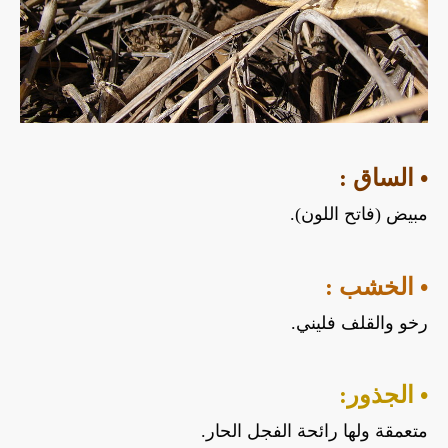
• الساق :
مبيض (فاتح اللون).
• الخشب :
رخو والقلف فليني.
• الجذور:
متعمقة ولها رائحة الفجل الحار.