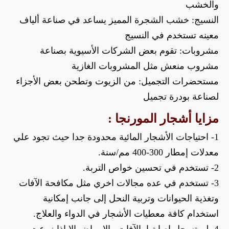
والخشب
النسيج: خشب الشجرة المميز يساعد في صناعة ألياف 
معينه تستخدم في النسيج
مشروبات: تقوم بعض الشركات الأسيوية بصناعة 
مشروب منعش مثل المشروبات الغازية
مستحضرات التجميل: من الزيوت وتطحن بعض الأجزاء 
لصناعة بودرة تجميل
مزايا أشجار المورنجا :
1- احتياجات الأشجار المائية محدودة جدا حيث تجود علي 
معدلات إمطار 300-400 مم/سنة.
2- تستخدم في تحسين خواص التربة.
3- تستخدم في عده مجالات اخري مثل مكافحة الآفات 
وتغذية الحيوانات وتربية النحل إلى جانب إمكانية 
استخدام كافة معطيات الأشجار في الدواء والعلاج.
4- لم تسجل إصابتها بالآفات والإمراض إلا إذا زرعت 