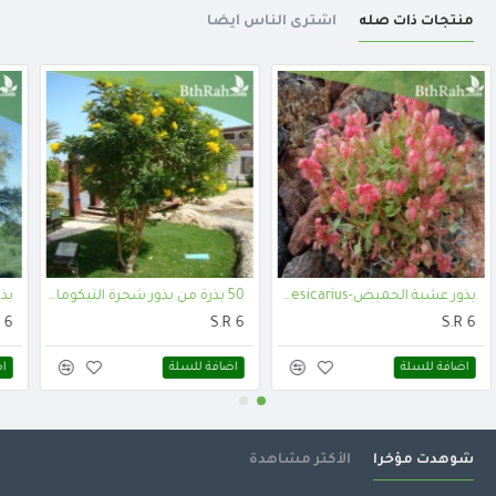
منتجات ذات صله
اشترى الناس أيضا
بذور عشبة الحميض-Rumex vesicarius
50 بذرة من بذور شجرة التيكوما ستانس- Tecoma Stans Seeds
S.R 6
S.R 6
اضافة للسلة
اضافة للسلة
شوهدت مؤخرا
الأكثر مشاهدة