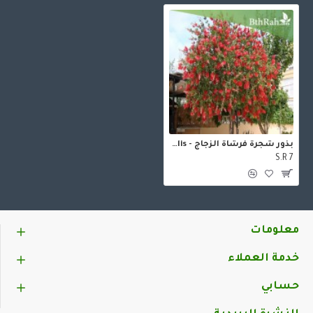
بذور شجرة فرشاة الزجاج - Calistemon Viminalis
S.R 7
معلومات
خدمة العملاء
حسابي