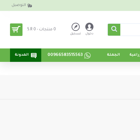
التوصيل
0 منتجات - S.R 0
دخول
تسجيل
00966583515563
اعية
الجملة
المدونة