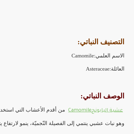
التصنيف النباتي:
الاسم العلمي:Camomile
العائلة:Asteraceae
الوصف النباتي:
من أقدم الأعشاب التي استخدمها
عشبة البابونج
Camomile
وهو نبات عشبي ينتمي إلى الفصيلة النّجميّة، ينمو لارتفاع يتراوح بين 15 و40 سم، و يحمل أزهارًا بيضاء وسطها أصفر، ويزر