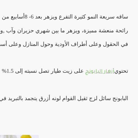
ساقه سريعة النمو كثيرة التفرع ويزهر بعد 6- 8أسابيع من إنباته، وأوراقه متناوبة ريشية ومجزأة إلى أقسام صغيرة متطاولة خيطية.وللنبات
رائحة منعشة مميزة، ويزهر ما بين شهري حزيران وآب ,والأزها
في الحقول وعلى أطراف الأودية وحول المنازل وعلى أسط
تحتوي
على زيت طيار تصل نسبته إلى 1.5% من الأزهار الجافة ويستخرج الزيت باستخدام طريقة
أزهار البابونج
البابونج سائل لزج ثقيل القوام لونه أزرق يتجمد بالتبريد ف