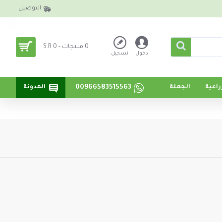
التوصيل
0 منتجات - S.R 0
دخول
تسجيل
00966583515563
اعية
الجملة
المدونة