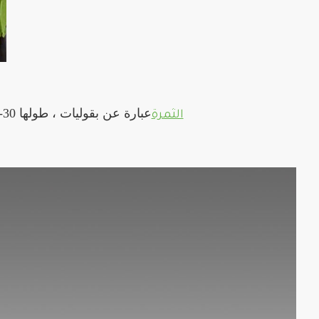
عبارة عن بقوليات ، طولها 30-60 سم (12-24 بوصة) وعرضها 1.5-2.5 سم (0.6-1.0 بوصة) ، لها رائحة نفاذة وتحتوي على عدة
الثمرة