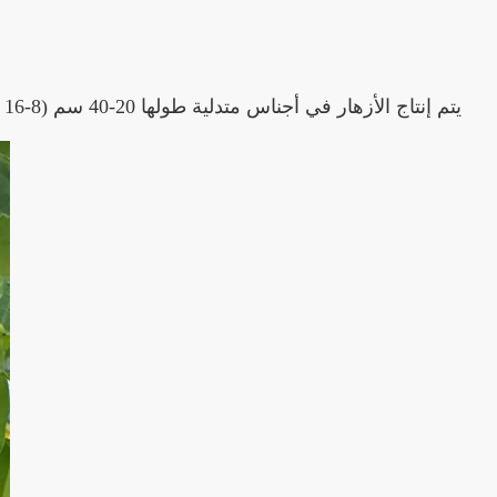
يتم إنتاج الأزهار في أجناس متدلية طولها 20-40 سم (8-16 بوصة) ، قطر كل زهرة 4-7 سم (1.6-2.8 بوصة) مع خمس بتلات صفراء متساوية الحجم والشكل.