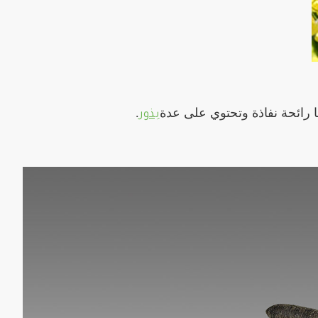
.
بذور