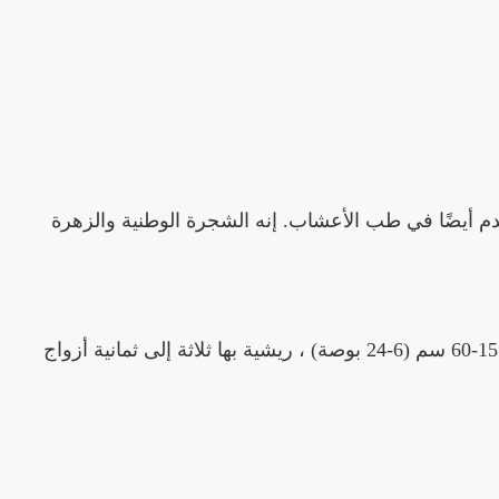
ويستخدم أيضًا في طب الأعشاب. إنه الشجرة الوطنية والزهرة
عبارة عن شجرة متوسطة الحجم ، يصل ارتفاعها إلى 10-20 مترًا (33-66 قدمًا) مع نمو سريع. متساقطة الأوراق ، طولها 15-60 سم (6-24 بوصة) ، ريشية بها ثلاثة إلى ثمانية أزواج