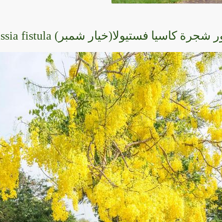
 شجرة كاسيا فستيولا(خيار شمبر) Cassia fistula