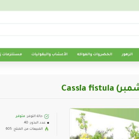
الزهور
الخضروات والفواكه
الأعشاب والبقوليات
مستلزمات زر
Cassia 
حالة التوفر:
متوفر
عدد البذور:
40
المبيعات من المنتج: 605