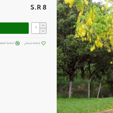
S.R 8
إضافة لرغباتي
اضافة للمقار