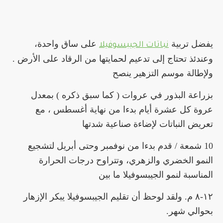
يفضل تربية
على ساق واحدة،
نباتات الجيبسوفيلا
وعندئذ تحتاج إلى تدعيم لحمايتها من الرقاد على الأرض .
ولإطالة موسم التزهير ينصح
بزراعة البذور في
عروات ( كما سبق ذكره ) بمعدل
عروة كل عشرة أيام بدءا من نهاية أغسطس ، مع
تعريض النباتات لإضاءة صناعية شدتها
10 شمعة / قدم
بدءا من نوفمبر وحتى
أبريل لتشجيع
النمو الخضري والزهري، وتتراوح درجات الحرارة
المناسبة لنمو الجيبسوفيلا ما بين
۸-۱۲ م. ولقد لوحظ
أن تقليم الجيبسوفيلا
يبكر الإزهار
بحوالي
شهر.