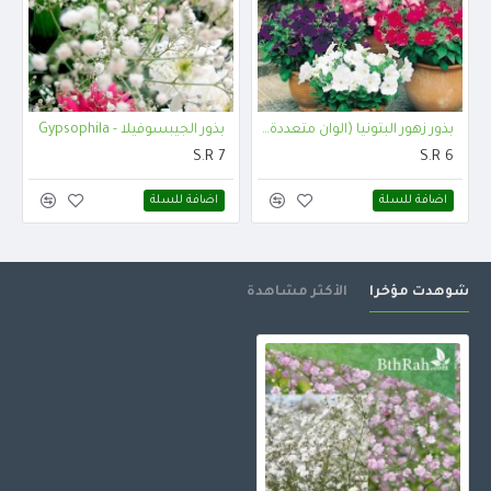
بذور زهور البتونيا (الوان متعددة) Petunia hybrida
بذور الجيبسوفيلا - Gypsophila
S.R 7
S.R 6
اضافة للسلة
اضافة للسلة
شوهدت مؤخرا
الأكثر مشاهدة