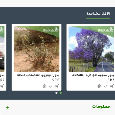
الأكثر مشاهدة
بذور شجرة الجاكرندا Jacaranda mimosifolia
بذور الرقروق المصاحب للكمأة ( الفقع ) Helianthemum
S.R 6
S.R 7
معلومات